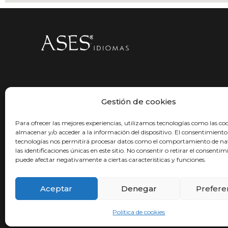
Nuestra experiencia educativa siempre a la
Gestión de cookies
aconsejarte y ofrecerte el servicio que te p
que te propongas.
Para ofrecer las mejores experiencias, utilizamos tecnologías como las co
almacenar y/o acceder a la información del dispositivo. El consentimiento
tecnologías nos permitirá procesar datos como el comportamiento de n
las identificaciones únicas en este sitio. No consentir o retirar el consentim
puede afectar negativamente a ciertas características y funciones.
Aceptar
Denegar
Prefere
Ini
Política de cookies