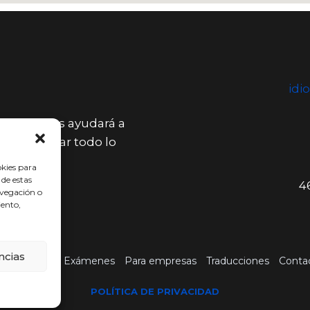
idi
 última nos ayudará a
ermita lograr todo lo
okies para
 de estas
4
avegación o
iento,
ncias
cio
Cursos
Exámenes
Para empresas
Traducciones
Conta
POLÍTICA DE PRIVACIDAD