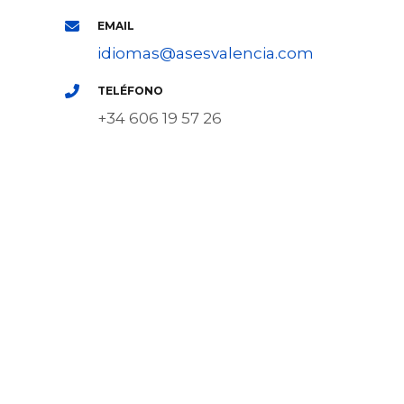
EMAIL​
idiomas@asesvalencia.com
TELÉFONO
+34 606 19 57 26