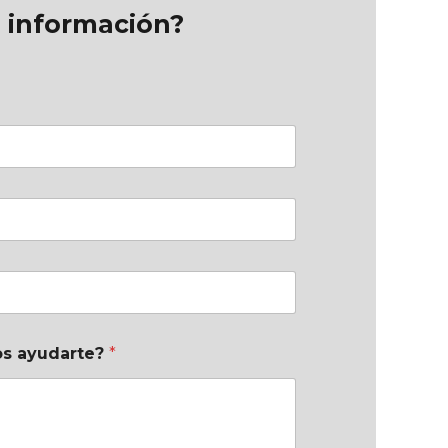
 información?
s ayudarte?
*