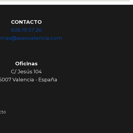
CONTACTO
606 19 57 26
omas@asesvalencia.com
Oficinas
C/ Jesús 104
6007 Valencia - España
cto